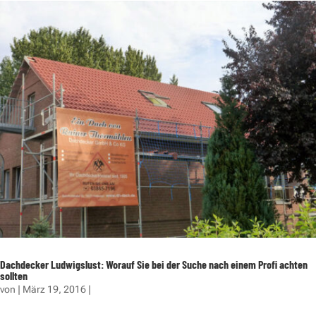
Dachdecker Ludwigslust: Worauf Sie bei der Suche nach einem Profi achten
sollten
von
|
März 19, 2016
|